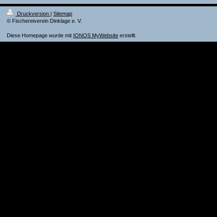
Druckversion
|
Sitemap
© Fischereiverein Dinklage e. V.
Diese Homepage wurde mit
IONOS MyWebsite
erstellt.